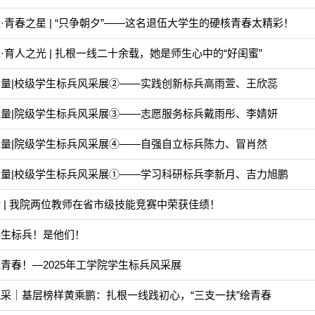
·青春之星 | “只争朝夕”——这名退伍大学生的硬核青春太精彩！
·育人之光 | 扎根一线二十余载，她是师生心中的“好闺蜜”
量|校级学生标兵风采展②——实践创新标兵高雨萱、王欣蕊
量|院级学生标兵风采展③——志愿服务标兵戴雨彤、李婧妍
量|院级学生标兵风采展④——自强自立标兵陈力、冒肖然
量|校级学生标兵风采展①——学习科研标兵李新月、吉力旭鹏
 | 我院两位教师在省市级技能竞赛中荣获佳绩！
学生标兵！是他们！
青春！—2025年工学院学生标兵风采展
采｜基层榜样黄乘鹏：扎根一线践初心，“三支一扶”绘青春