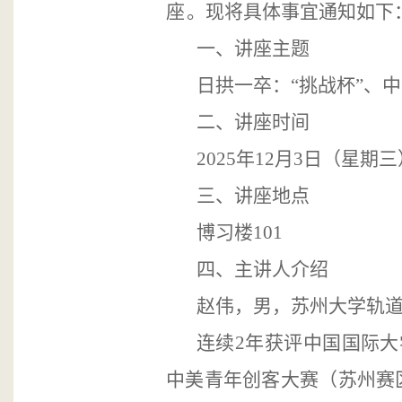
座
。现将具体事宜通知如下
一、讲座主题
日拱一卒：
“
挑战杯
”、
二、讲座时间
2025年
12
月
3
日（星期三
三、讲座地点
博习楼
101
四、
主讲人介绍
赵伟，男，苏州大学轨
连续2年获评中国国际
中美青年创客大赛（苏州赛